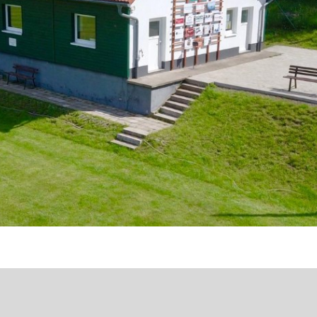
F-Junioren
Alte Herren
Schiedsrichter
Jugendschutzkonzept