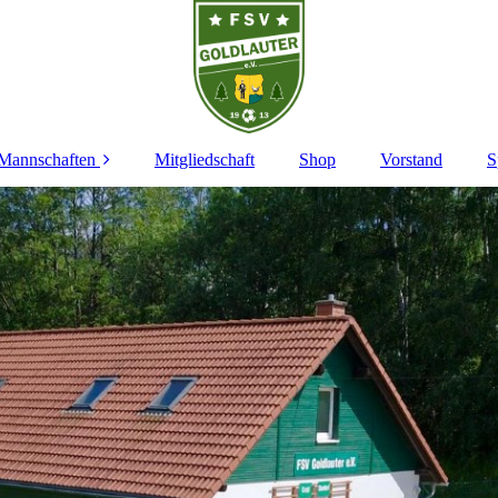
Mannschaften
Mitgliedschaft
Shop
Vorstand
S
1. Mannschaft
2. Mannschaft
A-Junioren
B-Junioren
C-Junioren
D1-Junioren
D2-Junioren
E-Junioren